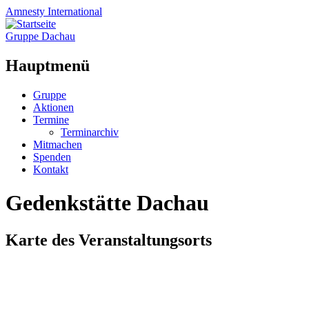
Amnesty
International
Gruppe Dachau
Hauptmenü
Zum
Gruppe
Inhalt
Aktionen
springen
Termine
Terminarchiv
Mitmachen
Spenden
Kontakt
Gedenkstätte Dachau
Karte des Veranstaltungsorts